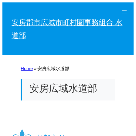
内
容
安房郡市広域市町村圏事務組合 水
を
ス
道部
キ
ッ
プ
Home
»
安房広域水道部
安房広域水道部