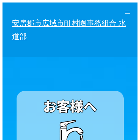
内
容
安房郡市広域市町村圏事務組合 水
を
ス
道部
キ
ッ
プ