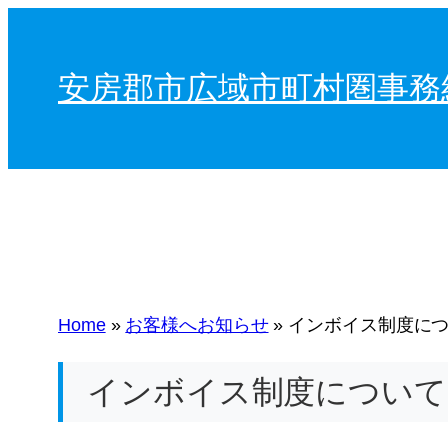
内
容
安房郡市広域市町村圏事務
を
ス
キ
ッ
プ
Home
»
お客様へお知らせ
»
インボイス制度に
インボイス制度について